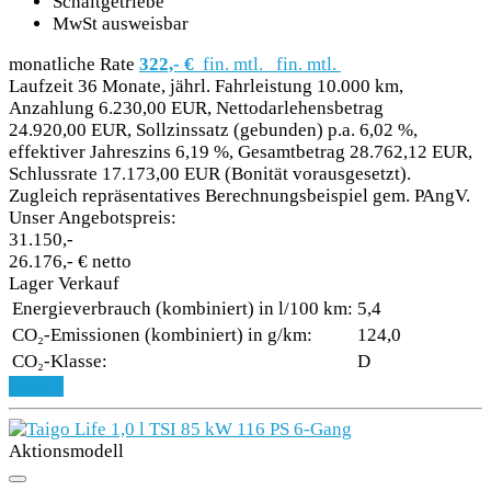
Schaltgetriebe
MwSt ausweisbar
monatliche Rate
322,- €
fin. mtl.
fin. mtl.
Laufzeit 36 Monate, jährl. Fahrleistung 10.000 km,
Anzahlung 6.230,00 EUR, Nettodarlehensbetrag
24.920,00 EUR, Sollzinssatz (gebunden) p.a. 6,02 %,
effektiver Jahreszins 6,19 %, Gesamtbetrag 28.762,12 EUR,
Schlussrate 17.173,00 EUR (Bonität vorausgesetzt).
Zugleich repräsentatives Berechnungsbeispiel gem. PAngV.
Unser Angebotspreis:
31.150,-
26.176,- € netto
Lager Verkauf
Energieverbrauch (kombiniert) in l/100 km:
5,4
CO₂-Emissionen (kombiniert) in g/km:
124,0
CO₂-Klasse:
D
Details
Aktionsmodell