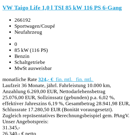
VW Taigo Life 1,0 l TSI 85 kW 116 PS 6-Gang
266192
Sportwagen/Coupé
Neufahrzeug
0
85 kW (116 PS)
Benzin
Schaltgetriebe
MwSt ausweisbar
monatliche Rate
324,- €
fin. mtl.
fin. mtl.
Laufzeit 36 Monate, jährl. Fahrleistung 10.000 km,
Anzahlung 6.269,00 EUR, Nettodarlehensbetrag
25.076,00 EUR, Sollzinssatz (gebunden) p.a. 6,02 %,
effektiver Jahreszins 6,19 %, Gesamtbetrag 28.941,98 EUR,
Schlussrate 17.280,50 EUR (Bonität vorausgesetzt).
Zugleich repräsentatives Berechnungsbeispiel gem. PAngV.
Unser Angebotspreis:
31.345,-
26.340,- € netto