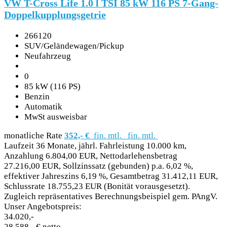
VW T-Cross Life 1.0 l TSI 85 kW 116 PS 7-Gang-
Doppelkupplungsgetrie
266120
SUV/Geländewagen/Pickup
Neufahrzeug
0
85 kW (116 PS)
Benzin
Automatik
MwSt ausweisbar
monatliche Rate
352,- €
fin. mtl.
fin. mtl.
Laufzeit 36 Monate, jährl. Fahrleistung 10.000 km,
Anzahlung 6.804,00 EUR, Nettodarlehensbetrag
27.216,00 EUR, Sollzinssatz (gebunden) p.a. 6,02 %,
effektiver Jahreszins 6,19 %, Gesamtbetrag 31.412,11 EUR,
Schlussrate 18.755,23 EUR (Bonität vorausgesetzt).
Zugleich repräsentatives Berechnungsbeispiel gem. PAngV.
Unser Angebotspreis:
34.020,-
28.588,- € netto