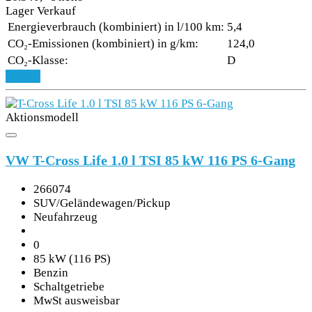
Lager Verkauf
Energieverbrauch (kombiniert) in l/100 km:
5,4
CO₂-Emissionen (kombiniert) in g/km:
124,0
CO₂-Klasse:
D
Details
Aktionsmodell
VW T-Cross Life 1.0 l TSI 85 kW 116 PS 6-Gang
266074
SUV/Geländewagen/Pickup
Neufahrzeug
0
85 kW (116 PS)
Benzin
Schaltgetriebe
MwSt ausweisbar