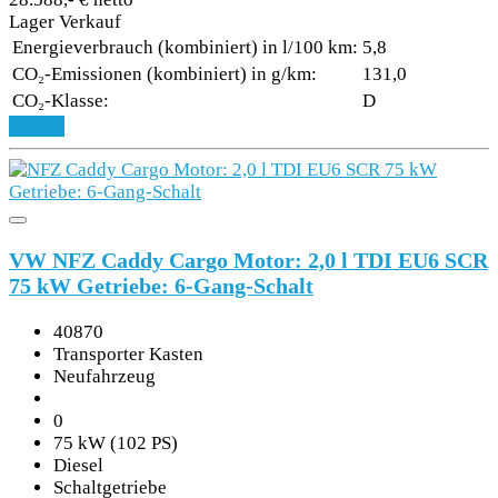
Lager Verkauf
Energieverbrauch (kombiniert) in l/100 km:
5,8
CO₂-Emissionen (kombiniert) in g/km:
131,0
CO₂-Klasse:
D
Details
VW NFZ Caddy Cargo Motor: 2,0 l TDI EU6 SCR
75 kW Getriebe: 6-Gang-Schalt
40870
Transporter Kasten
Neufahrzeug
0
75 kW (102 PS)
Diesel
Schaltgetriebe