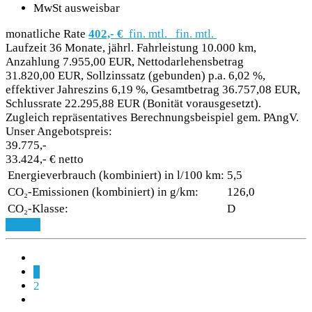
MwSt ausweisbar
monatliche Rate
402,- €
fin. mtl.
fin. mtl.
Laufzeit 36 Monate, jährl. Fahrleistung 10.000 km,
Anzahlung 7.955,00 EUR, Nettodarlehensbetrag
31.820,00 EUR, Sollzinssatz (gebunden) p.a. 6,02 %,
effektiver Jahreszins 6,19 %, Gesamtbetrag 36.757,08 EUR,
Schlussrate 22.295,88 EUR (Bonität vorausgesetzt).
Zugleich repräsentatives Berechnungsbeispiel gem. PAngV.
Unser Angebotspreis:
39.775,-
33.424,- € netto
Energieverbrauch (kombiniert) in l/100 km:
5,5
CO₂-Emissionen (kombiniert) in g/km:
126,0
CO₂-Klasse:
D
Details
1
2