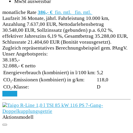
MwSt ausweisbar
monatliche Rate
386,- €
fin. mtl.
fin. mtl.
Laufzeit 36 Monate, jährl. Fahrleistung 10.000 km,
Anzahlung 7.637,00 EUR, Nettodarlehensbetrag
30.548,00 EUR, Sollzinssatz (gebunden) p.a. 6,02 %,
effektiver Jahreszins 6,19 %, Gesamtbetrag 35.288,00 EUR,
Schlussrate 21.404,60 EUR (Bonität vorausgesetzt).
Zugleich repräsentatives Berechnungsbeispiel gem. PAngV.
Unser Angebotspreis:
38.185,-
32.088,- € netto
Energieverbrauch (kombiniert) in l/100 km:
5,2
CO₂-Emissionen (kombiniert) in g/km:
118,0
CO₂-Klasse:
D
Details
Aktionsmodell