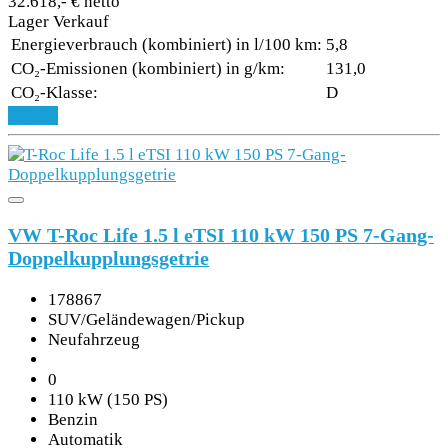
32.618,- € netto
Lager Verkauf
Energieverbrauch (kombiniert) in l/100 km:
5,8
CO₂-Emissionen (kombiniert) in g/km:
131,0
CO₂-Klasse:
D
Details
VW T-Roc Life 1.5 l eTSI 110 kW 150 PS 7-Gang-
Doppelkupplungsgetrie
178867
SUV/Geländewagen/Pickup
Neufahrzeug
0
110 kW (150 PS)
Benzin
Automatik