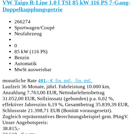
VW Taigo R-Line 1,0 l TSI 85 kW 116 PS 7-Gang-
Doppelkupplungsgetrie
266274
Sportwagen/Coupé
Neufahrzeug
0
85 kW (116 PS)
Benzin
Automatik
MwSt ausweisbar
monatliche Rate
401,- €
fin. mtl.
fin. mtl.
Laufzeit 36 Monate, jährl. Fahrleistung 10.000 km,
Anzahlung 7.763,00 EUR, Nettodarlehensbetrag
31.052,00 EUR, Sollzinssatz (gebunden) p.a. 6,02 %,
effektiver Jahreszins 6,19 %, Gesamtbetrag 35.839,39 EUR,
Schlussrate 21.398,71 EUR (Bonität vorausgesetzt).
Zugleich repräsentatives Berechnungsbeispiel gem. PAngV.
Unser Angebotspreis:
38.815,-