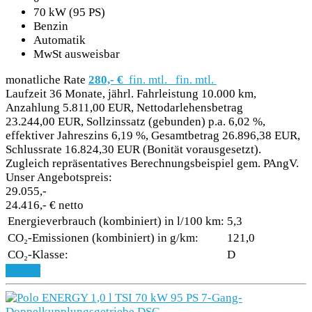
70 kW (95 PS)
Benzin
Automatik
MwSt ausweisbar
monatliche Rate
280,- €
fin. mtl.
fin. mtl.
Laufzeit 36 Monate, jährl. Fahrleistung 10.000 km,
Anzahlung 5.811,00 EUR, Nettodarlehensbetrag
23.244,00 EUR, Sollzinssatz (gebunden) p.a. 6,02 %,
effektiver Jahreszins 6,19 %, Gesamtbetrag 26.896,38 EUR,
Schlussrate 16.824,30 EUR (Bonität vorausgesetzt).
Zugleich repräsentatives Berechnungsbeispiel gem. PAngV.
Unser Angebotspreis:
29.055,-
24.416,- € netto
Energieverbrauch (kombiniert) in l/100 km:
5,3
CO₂-Emissionen (kombiniert) in g/km:
121,0
CO₂-Klasse:
D
Details