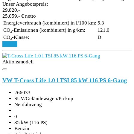
Unser Angebotspreis:
29.820,-
25.059,- € netto
Energieverbrauch (kombiniert) in l/100 km:
5,3
CO₂-Emissionen (kombiniert) in g/km:
121,0
CO₂-Klasse:
D
Details
Aktionsmodell
VW T-Cross Life 1.0 l TSI 85 kW 116 PS 6-Gang
266033
SUV/Geländewagen/Pickup
Neufahrzeug
0
85 kW (116 PS)
Benzin