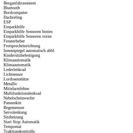
Berganfahrassistent
Bluetooth
Bordcomputer
Dachreling
ESP
Einparkhilfe
Einparkhilfe Sensoren hinten
Einparkhilfe Sensoren vorne
Fensterheber
Freisprecheinrichtung
Innenspiegel automatisch abbl.
Kindersitzbefestigung
Klimaautomatik
Klimaautomatik
Lederlenkrad
Lichtsensor
Lordosenstütze
Metallic
Mittelarmlehne
Multifunktionslenkrad
Nebelscheinwerfer
Pannenkitt
Regensensor
Servolenkung
Sitzheizung
Start Stop Automatik
Tempomat
Traktionskontrolle