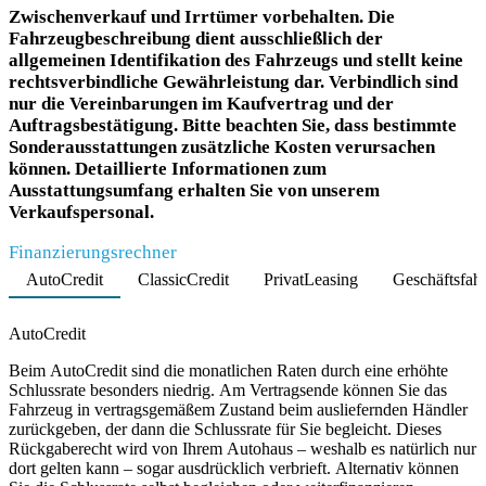
Zwischenverkauf und Irrtümer vorbehalten. Die
Fahrzeugbeschreibung dient ausschließlich der
allgemeinen Identifikation des Fahrzeugs und stellt keine
rechtsverbindliche Gewährleistung dar. Verbindlich sind
nur die Vereinbarungen im Kaufvertrag und der
Auftragsbestätigung. Bitte beachten Sie, dass bestimmte
Sonderausstattungen zusätzliche Kosten verursachen
können. Detaillierte Informationen zum
Ausstattungsumfang erhalten Sie von unserem
Verkaufspersonal.
Finanzierungsrechner
AutoCredit
ClassicCredit
PrivatLeasing
Geschäftsfah
Product parameters changed
AutoCredit
Beim AutoCredit sind die monatlichen Raten durch eine erhöhte
Schlussrate besonders niedrig. Am Vertragsende können Sie das
Fahrzeug in vertragsgemäßem Zustand beim ausliefernden Händler
zurückgeben, der dann die Schlussrate für Sie begleicht. Dieses
Rückgaberecht wird von Ihrem Autohaus – weshalb es natürlich nur
dort gelten kann – sogar ausdrücklich verbrieft. Alternativ können